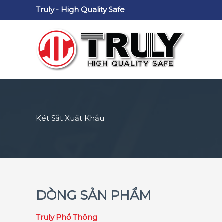
Nhảy
Truly - High Quality Safe
tới
nội
dung
Két Sắt Xuất Khẩu
DÒNG SẢN PHẨM
Truly Phổ Thông