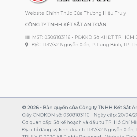
Website Chính Thức Của Thương Hiệu Truly
CÔNG TY TNHH KÉT SẮT AN TOÀN
MST: 0308183116 - PĐKKD Sở KHĐT TP.HCM 
Đ/C: 1137/32 Nguyễn Xiển, P. Long Bình, TP. T
© 2026 - Bản quyền của Công ty TNHH Két Sắt A
Giấy CNĐKDN số: 0308183116 - Ngày cấp: 20/04/
Cơ quan cấp: Sở kế hoạch và đầu tư TP. Hồ Chí M
Địa chỉ đăng ký kinh doanh: 1137/32 Nguyễn Xiển
TRULY © 2026 All Rights Reserved - Website Chín