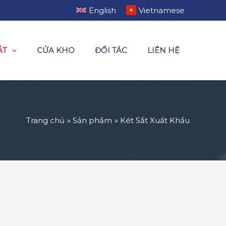
English
Vietnamese
ẮT
CỬA KHO
ĐỐI TÁC
LIÊN HỆ
Trang chủ
Sản phẩm
Két Sắt Xuất Khẩu