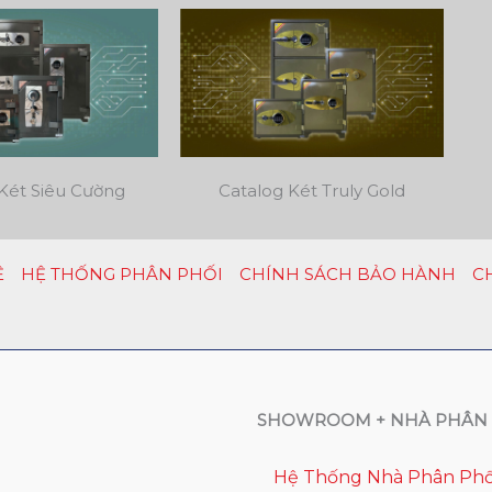
Két Siêu Cường
Catalog Két Truly Gold
Ệ
HỆ THỐNG PHÂN PHỐI
CHÍNH SÁCH BẢO HÀNH
C
SHOWROOM + NHÀ PHÂN 
Hệ Thống Nhà Phân Phố