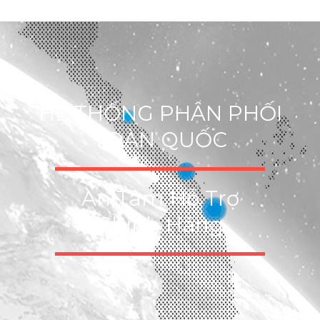
HỆ THỐNG PHÂN PHỐI
TOÀN QUỐC
An Tâm Hỗ Trợ
Chính Hãng