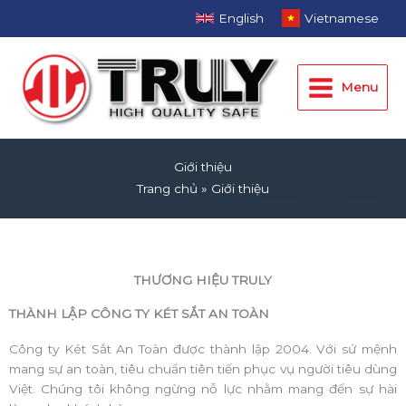
Nhảy
English
Vietnamese
tới
Main
nội
dung
Menu
Menu
Giới thiệu
Trang chủ
Giới thiệu
THƯƠNG HIỆU TRULY
THÀNH LẬP CÔNG TY KÉT SẮT AN TOÀN
Công ty Két Sắt An Toàn được thành lập 2004. Với sứ mệnh
mang sự an toàn, tiêu chuẩn tiên tiến phục vụ người tiêu dùng
Việt. Chúng tôi không ngừng nỗ lực nhằm mang đến sự hài