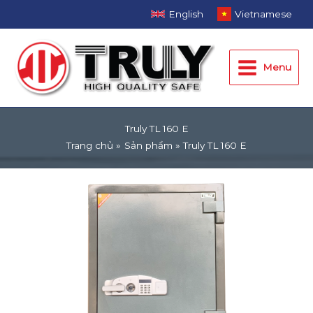
Nhảy
English
Vietnamese
tới
Main
nội
dung
Menu
Menu
Truly TL 160 E
Trang chủ
Sản phẩm
Truly TL 160 E