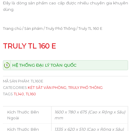
Đây là dòng sản phẩm cao cấp được nhiều chuyên gia khuyên
dùng.
Trang chủ
/
Sản phẩm
/
Truly Phổ Thông
/ Truly TL 160 E
TRULY TL 160 E
HỆ THỐNG ĐẠI LÝ TOÀN QUỐC
MÃ SẢN PHẨM:
TL160E
CATEGORIES
KÉT SẮT VĂN PHÒNG
,
TRULY PHỔ THÔNG
TAGS
TL140
,
TL160
Kích Thước Bên
1600 x 780 x 675 (Cao x Rộng x Sâu)
Ngoài
mm
Kích Thước Bên
1335 x 620 x 510 (Cao x Rộng x Sâu)