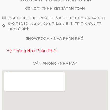
CÔNG TY TNHH KÉT SẮT AN TOÀN
MST: 0308183116 - PĐKKD Sở KHĐT TP.HCM 20/04/2009
Đ/C: 1137/32 Nguyễn Xiển, P. Long Bình, TP. Thủ Đức, TP.
Hồ Chí Minh
SHOWROOM + NHÀ PHÂN PHỐI
Hệ Thống Nhà Phân Phối
VĂN PHÒNG - NHÀ MÁY