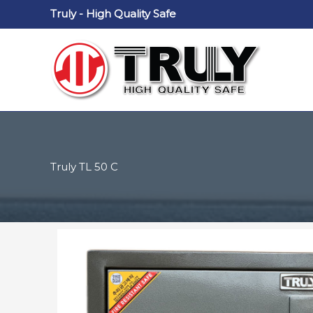
Nhảy
Truly - High Quality Safe
tới
nội
dung
Truly TL 50 C