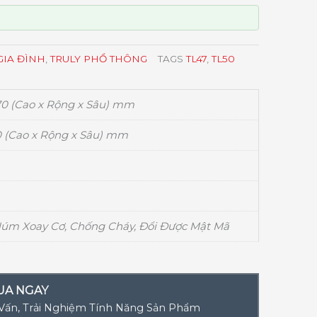
GIA ĐÌNH
,
TRULY PHỔ THÔNG
TAGS
TL47
,
TL50
70 (Cao x Rộng x Sâu) mm
30 (Cao x Rộng x Sâu) mm
Núm Xoay Cơ, Chống Cháy, Đổi Được Mật Mã
UA NGAY
 Vấn, Trải Nghiệm Tính Năng Sản Phẩm