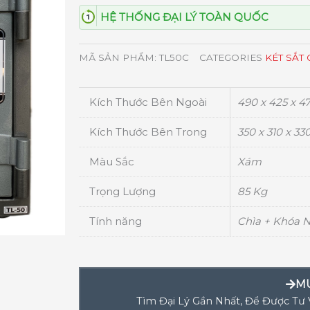
HỆ THỐNG ĐẠI LÝ TOÀN QUỐC
MÃ SẢN PHẨM:
TL50C
CATEGORIES
KÉT SẮT 
Kích Thước Bên Ngoài
490 x 425 x 4
Kích Thước Bên Trong
350 x 310 x 3
Màu Sắc
Xám
Trọng Lượng
85 Kg
Tính năng
Chìa + Khóa 
M
Tìm Đại Lý Gần Nhất, Để Được Tư