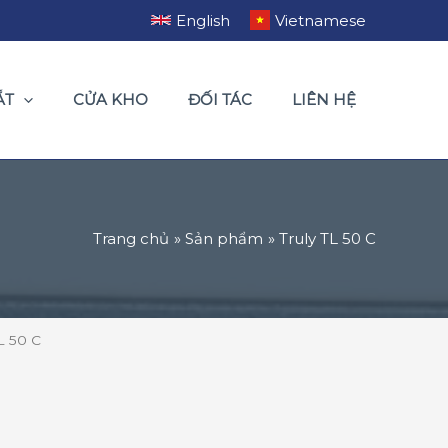
English
Vietnamese
ẮT
CỬA KHO
ĐỐI TÁC
LIÊN HỆ
Trang chủ
Sản phẩm
Truly TL 50 C
TL 50 C