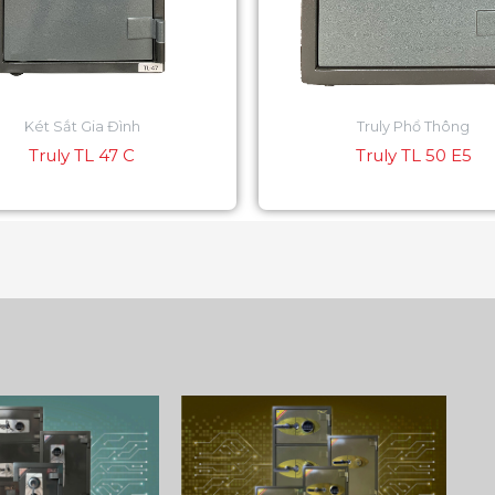
Két Sắt Gia Đình
Truly Phổ Thông
Truly TL 47 C
Truly TL 50 E5