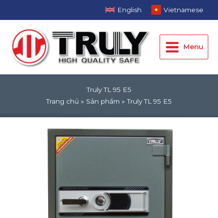
Nhảy
English
Vietnamese
tới
Main
nội
dung
Menu
Menu
Truly TL 95 E5
Trang chủ
Sản phẩm
Truly TL 95 E5