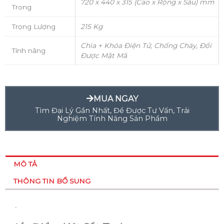
720 x 440 x 315 (Cao x Rộng x Sâu) mm
Trong
Trọng Lượng
215 Kg
Chìa + Khóa Điện Tử, Chống Cháy, Đổi
Tính năng
Được Mật Mã
MUA NGAY
Tìm Đại Lý Gần Nhất, Để Được Tư Vấn, Trải
Nghiệm Tính Năng Sản Phẩm
MÔ TẢ
THÔNG TIN BỔ SUNG
.