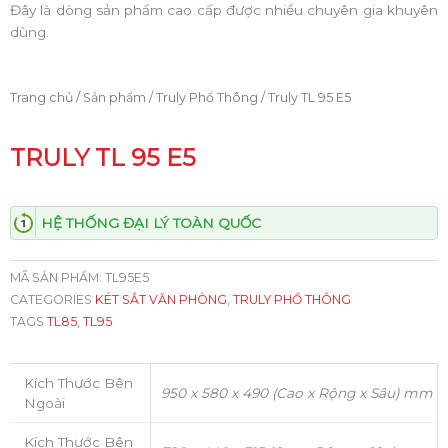
Đây là dòng sản phẩm cao cấp được nhiều chuyên gia khuyên
dùng.
Trang chủ
/
Sản phẩm
/
Truly Phổ Thông
/ Truly TL 95 E5
TRULY TL 95 E5
HỆ THỐNG ĐẠI LÝ TOÀN QUỐC
MÃ SẢN PHẨM:
TL95E5
CATEGORIES
KÉT SẮT VĂN PHÒNG
,
TRULY PHỔ THÔNG
TAGS
TL85
,
TL95
Kích Thước Bên
950 x 580 x 490 (Cao x Rộng x Sâu) mm
Ngoài
Kích Thước Bên