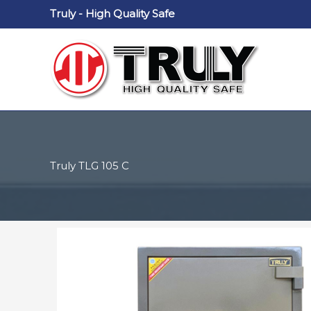
Nhảy
Truly - High Quality Safe
tới
nội
dung
Truly TLG 105 C