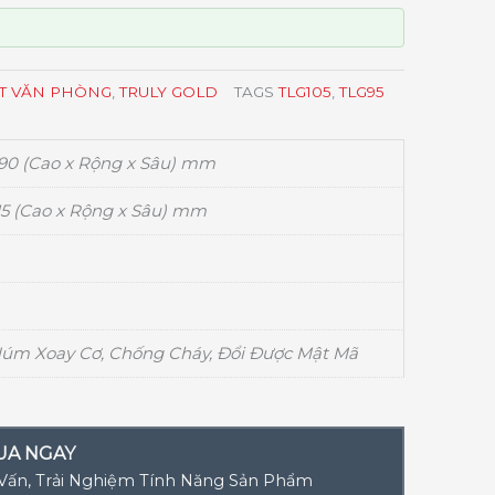
ẮT VĂN PHÒNG
,
TRULY GOLD
TAGS
TLG105
,
TLG95
490 (Cao x Rộng x Sâu) mm
15 (Cao x Rộng x Sâu) mm
Núm Xoay Cơ, Chống Cháy, Đổi Được Mật Mã
UA NGAY
 Vấn, Trải Nghiệm Tính Năng Sản Phẩm