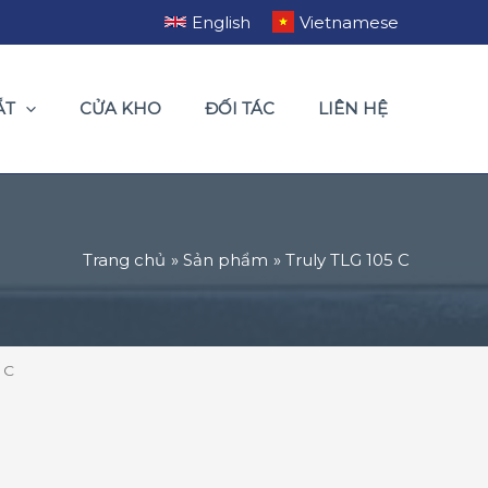
English
Vietnamese
ẮT
CỬA KHO
ĐỐI TÁC
LIÊN HỆ
Trang chủ
Sản phẩm
Truly TLG 105 C
 C