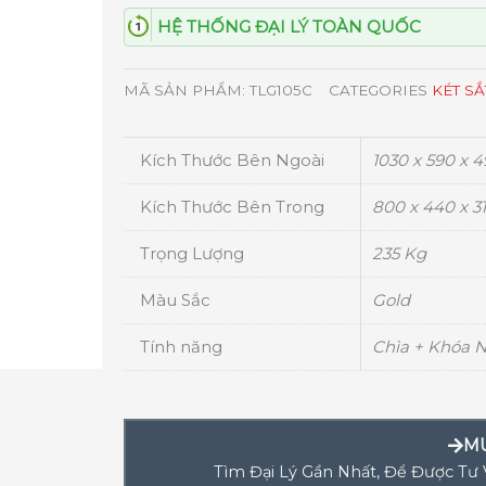
HỆ THỐNG ĐẠI LÝ TOÀN QUỐC
MÃ SẢN PHẨM:
TLG105C
CATEGORIES
KÉT S
Kích Thước Bên Ngoài
1030 x 590 x 
Kích Thước Bên Trong
800 x 440 x 3
Trọng Lượng
235 Kg
Màu Sắc
Gold
Tính năng
Chìa + Khóa 
M
Tìm Đại Lý Gần Nhất, Để Được Tư