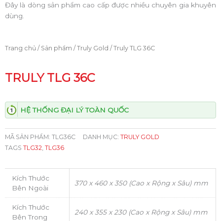
Đây là dòng sản phẩm cao cấp được nhiều chuyên gia khuyên
dùng.
Trang chủ
/
Sản phẩm
/
Truly Gold
/ Truly TLG 36C
TRULY TLG 36C
HỆ THỐNG ĐẠI LÝ TOÀN QUỐC
MÃ SẢN PHẨM:
TLG36C
DANH MỤC:
TRULY GOLD
TAGS
TLG32
,
TLG36
Kích Thước
370 x 460 x 350 (Cao x Rộng x Sâu) mm
Bên Ngoài
Kích Thước
240 x 355 x 230 (Cao x Rộng x Sâu) mm
Bên Trong