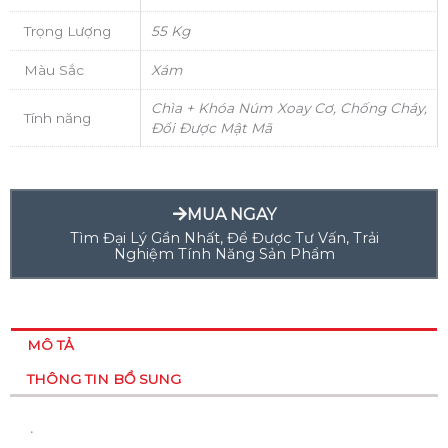
Trọng Lượng
55 Kg
Màu Sắc
Xám
Chìa + Khóa Núm Xoay Cơ, Chống Cháy,
Tính năng
Đổi Được Mật Mã
MUA NGAY
Tìm Đại Lý Gần Nhất, Để Được Tư Vấn, Trải
Nghiệm Tính Năng Sản Phẩm
MÔ TẢ
THÔNG TIN BỔ SUNG
.