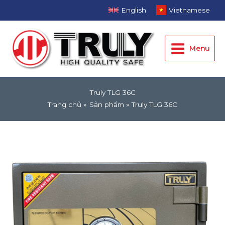
Nhảy
English
Vietnamese
tới
Main
nội
dung
Menu
Menu
Truly TLG 36C
Trang chủ
Sản phẩm
Truly TLG 36C