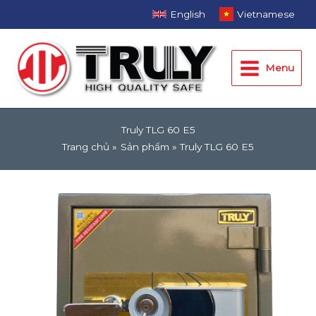
Nhảy
English
Vietnamese
tới
Main
nội
dung
Menu
Menu
Truly TLG 60 E5
Trang chủ
Sản phẩm
Truly TLG 60 E5