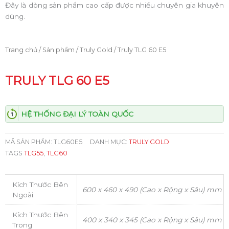
Đây là dòng sản phẩm cao cấp được nhiều chuyên gia khuyên
dùng.
Trang chủ
/
Sản phẩm
/
Truly Gold
/ Truly TLG 60 E5
TRULY TLG 60 E5
HỆ THỐNG ĐẠI LÝ TOÀN QUỐC
MÃ SẢN PHẨM:
TLG60E5
DANH MỤC:
TRULY GOLD
TAGS
TLG55
,
TLG60
Kích Thước Bên
600 x 460 x 490 (Cao x Rộng x Sâu) mm
Ngoài
Kích Thước Bên
400 x 340 x 345 (Cao x Rộng x Sâu) mm
Trong