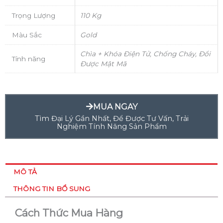
Trọng Lượng
110 Kg
Màu Sắc
Gold
Chìa + Khóa Điện Tử, Chống Cháy, Đổi
Tính năng
Được Mật Mã
MUA NGAY
Tìm Đại Lý Gần Nhất, Để Được Tư Vấn, Trải
Nghiệm Tính Năng Sản Phẩm
MÔ TẢ
THÔNG TIN BỔ SUNG
Cách Thức Mua Hàng