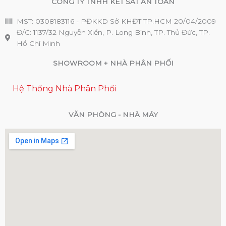
CÔNG TY TNHH KÉT SẮT AN TOÀN
MST: 0308183116 - PĐKKD Sở KHĐT TP.HCM 20/04/2009
Đ/C: 1137/32 Nguyễn Xiển, P. Long Bình, TP. Thủ Đức, TP.
Hồ Chí Minh
SHOWROOM + NHÀ PHÂN PHỐI
Hệ Thống Nhà Phân Phối
VĂN PHÒNG - NHÀ MÁY