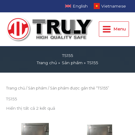
Nhảy
English
Vietnamese
tới
Main
nội
dung
Menu
Menu
TS155
Trang chủ
Sản phẩm
TS155
Trang chủ
/
Sản phẩm
/ Sản phẩm được gắn thẻ “TS155”
TS155
Hiển thị tất cả 2 kết quả