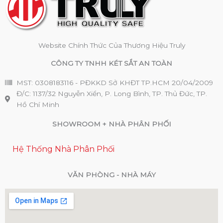
Website Chính Thức Của Thương Hiệu Truly
CÔNG TY TNHH KÉT SẮT AN TOÀN
MST: 0308183116 - PĐKKD Sở KHĐT TP.HCM 20/04/2009
Đ/C: 1137/32 Nguyễn Xiển, P. Long Bình, TP. Thủ Đức, TP.
Hồ Chí Minh
SHOWROOM + NHÀ PHÂN PHỐI
Hệ Thống Nhà Phân Phối
VĂN PHÒNG - NHÀ MÁY