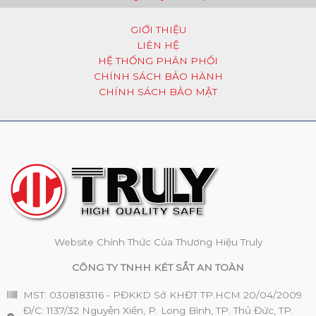
GIỚI THIỆU
LIÊN HỆ
HỆ THỐNG PHÂN PHỐI
CHÍNH SÁCH BẢO HÀNH
CHÍNH SÁCH BẢO MẬT
Website Chính Thức Của Thương Hiệu Truly
CÔNG TY TNHH KÉT SẮT AN TOÀN
MST: 0308183116 - PĐKKD Sở KHĐT TP.HCM 20/04/2009
Đ/C: 1137/32 Nguyễn Xiển, P. Long Bình, TP. Thủ Đức, TP.