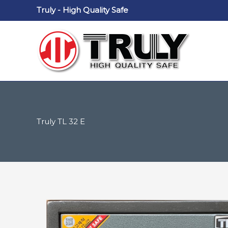
Nhảy
Truly - High Quality Safe
tới
nội
dung
Truly TL 32 E