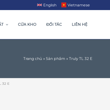
English
Vietnamese
ẮT
CỬA KHO
ĐỐI TÁC
LIÊN HỆ
Trang chủ
Sản phẩm
Truly TL 32 E
L 32 E