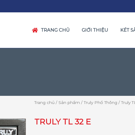
TRANG CHỦ
GIỚI THIỆU
KÉT S
Trang chủ
/
Sản phẩm
/
Truly Phổ Thông
/ Truly T
TRULY TL 32 E