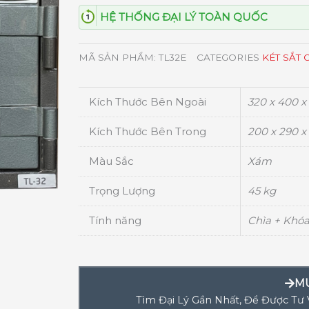
HỆ THỐNG ĐẠI LÝ TOÀN QUỐC
MÃ SẢN PHẨM:
TL32E
CATEGORIES
KÉT SẮT 
Kích Thước Bên Ngoài
320 x 400 x
Kích Thước Bên Trong
200 x 290 x
Màu Sắc
Xám
Trọng Lượng
45 kg
Tính năng
Chìa + Khóa
M
Tìm Đại Lý Gần Nhất, Để Được Tư