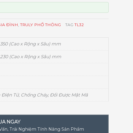
GIA ĐÌNH
,
TRULY PHỔ THÔNG
TAG
TL32
 350 (Cao x Rộng x Sâu) mm
 230 (Cao x Rộng x Sâu) mm
 Điện Tử, Chống Cháy, Đổi Được Mật Mã
UA NGAY
 Vấn, Trải Nghiệm Tính Năng Sản Phẩm