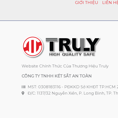
GIỚI THIỆU
LIÊN H
Website Chính Thức Của Thương Hiệu Truly
CÔNG TY TNHH KÉT SẮT AN TOÀN
MST: 0308183116 - PĐKKD Sở KHĐT TP.HCM 
Đ/C: 1137/32 Nguyễn Xiển, P. Long Bình, TP. T