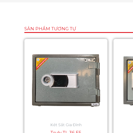
SẢN PHẨM TƯƠNG TỰ
Két Sắt Gia Đình
Truly TL 36 E5