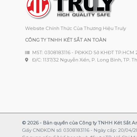
Website Chính Thức Của Thương Hiệu Truly
CÔNG TY TNHH KÉT SẮT AN TOÀN
MST: 0308183116 - PĐKKD Sở KHĐT TP.HCM 
Đ/C: 1137/32 Nguyễn Xiển, P. Long Bình, TP. T
© 2026 - Bản quyền của Công ty TNHH Két Sắt A
Giấy CNĐKDN số: 0308183116 - Ngày cấp: 20/04/