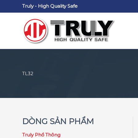
Nhảy
Truly - High Quality Safe
tới
nội
dung
TL32
DÒNG SẢN PHẨM
Truly Phổ Thông