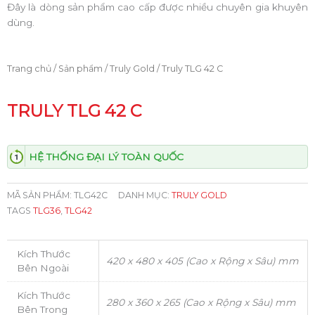
Đây là dòng sản phẩm cao cấp được nhiều chuyên gia khuyên
dùng.
Trang chủ
/
Sản phẩm
/
Truly Gold
/ Truly TLG 42 C
TRULY TLG 42 C
HỆ THỐNG ĐẠI LÝ TOÀN QUỐC
MÃ SẢN PHẨM:
TLG42C
DANH MỤC:
TRULY GOLD
TAGS
TLG36
,
TLG42
Kích Thước
420 x 480 x 405 (Cao x Rộng x Sâu) mm
Bên Ngoài
Kích Thước
280 x 360 x 265 (Cao x Rộng x Sâu) mm
Bên Trong