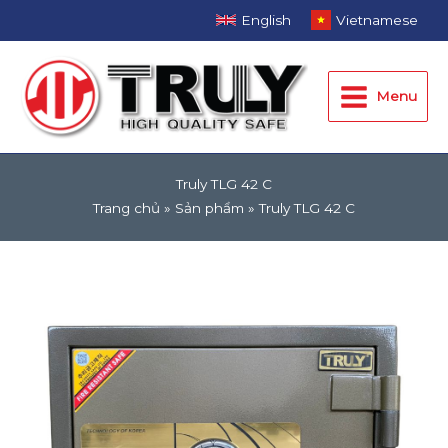
Nhảy
English
Vietnamese
tới
Main
nội
dung
Menu
Menu
Truly TLG 42 C
Trang chủ
Sản phẩm
Truly TLG 42 C