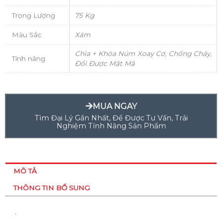
Trọng Lượng
75 Kg
Màu Sắc
Xám
Chìa + Khóa Núm Xoay Cơ, Chống Cháy,
Tính năng
Đổi Được Mật Mã
MUA NGAY
Tìm Đại Lý Gần Nhất, Để Được Tư Vấn, Trải
Nghiệm Tính Năng Sản Phẩm
MÔ TẢ
THÔNG TIN BỔ SUNG
.