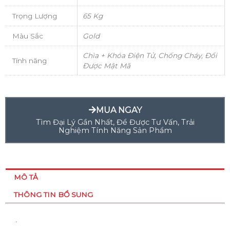
Trọng Lượng
65 Kg
Màu Sắc
Gold
Chìa + Khóa Điện Tử, Chống Cháy, Đổi
Tính năng
Được Mật Mã
MUA NGAY
Tìm Đại Lý Gần Nhất, Để Được Tư Vấn, Trải
Nghiệm Tính Năng Sản Phẩm
MÔ TẢ
THÔNG TIN BỔ SUNG
.