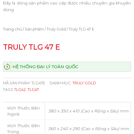
Đây là dòng sản phẩm cao cấp được nhiều chuyên gia khuyên
dùng.
Trang chủ
/
Sản phẩm
/
Truly Gold
/ Truly TLG 47 E
TRULY TLG 47 E
HỆ THỐNG ĐẠI LÝ TOÀN QUỐC
MÃ SẢN PHẨM:
TLG47E
DANH MỤC:
TRULY GOLD
TAGS
TLG42
,
TLG47
Kích Thước Bên
380 x 350 x 410 (Cao x Rộng x Sâu) mm
Ngoài
Kích Thước Bên
360 x 240 x 290 (Cao x Rộng x Sâu) mm
Trong