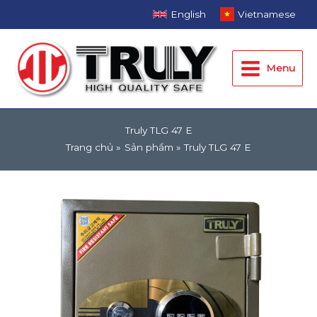
Nhảy
English
Vietnamese
tới
Main
nội
dung
Menu
Menu
Truly TLG 47 E
Trang chủ
Sản phẩm
Truly TLG 47 E