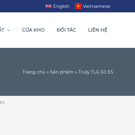
English
Vietnamese
ẮT
CỬA KHO
ĐỐI TÁC
LIÊN HỆ
Trang chủ
Sản phẩm
Truly TLG 50 E5
 E5