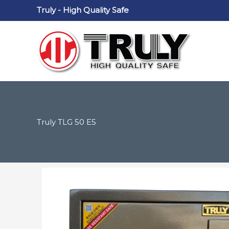
Nhảy
Truly - High Quality Safe
tới
nội
dung
Truly TLG 50 E5