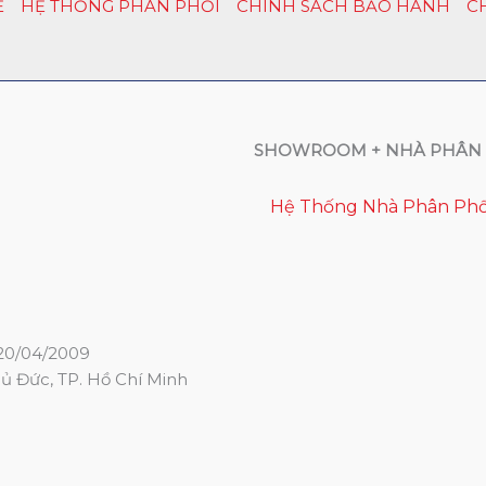
Ệ
HỆ THỐNG PHÂN PHỐI
CHÍNH SÁCH BẢO HÀNH
C
SHOWROOM + NHÀ PHÂN 
Hệ Thống Nhà Phân Phố
20/04/2009
hủ Đức, TP. Hồ Chí Minh