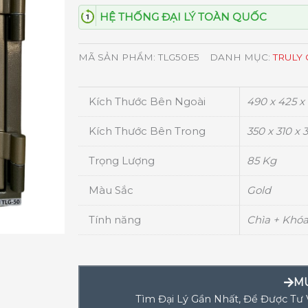
HỆ THỐNG ĐẠI LÝ TOÀN QUỐC
MÃ SẢN PHẨM:
TLG50E5
DANH MỤC:
TRULY
Kích Thước Bên Ngoài
490 x 425 x
Kích Thước Bên Trong
350 x 310 x
Trọng Lượng
85 Kg
Màu Sắc
Gold
Tính năng
Chìa + Khóa
M
Tìm Đại Lý Gần Nhất, Để Được Tư