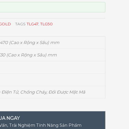
 GOLD
TAGS
TLG47
,
TLG50
 470 (Cao x Rộng x Sâu) mm
 330 (Cao x Rộng x Sâu) mm
 Điện Tử, Chống Cháy, Đổi Được Mật Mã
UA NGAY
 Vấn, Trải Nghiệm Tính Năng Sản Phẩm