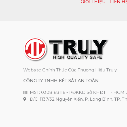
GIỚI THIỆU
LIÊN H
Website Chính Thức Của Thương Hiệu Truly
CÔNG TY TNHH KÉT SẮT AN TOÀN
MST: 0308183116 - PĐKKD Sở KHĐT TP.HCM 
Đ/C: 1137/32 Nguyễn Xiển, P. Long Bình, TP. T