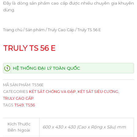
Đây là dòng sản phẩm cao cấp được nhiều chuyên gia khuyên
dùng.
Trang chủ
/
Sản phẩm
/
Truly Cao Cấp
/ Truly TS 56 E
TRULY TS 56 E
HỆ THỐNG ĐẠI LÝ TOÀN QUỐC
MÃ SẢN PHẨM:
TS56E
CATEGORIES
KÉT SẮT CHỐNG VA ĐẬP
,
KÉT SẮT SIÊU CƯỜNG
,
TRULY CAO CẤP
TAGS
TS49
,
TS56
Kích Thước
600 x 430 x 430 (Cao x Rộng x Sâu) mm
Bên Ngoài