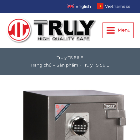
Nhảy
English
Vietnamese
tới
Main
nội
dung
Menu
Menu
Truly TS 56 E
Trang chủ
Sản phẩm
Truly TS 56 E