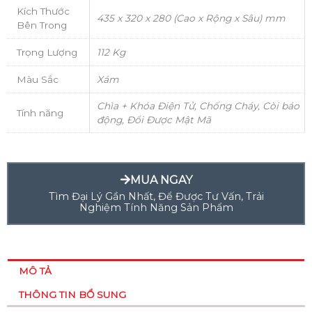
Kích Thước
435 x 320 x 280 (Cao x Rộng x Sâu) mm
Bên Trong
Trọng Lượng
112 Kg
Màu Sắc
Xám
Chìa + Khóa Điện Tử, Chống Cháy, Còi báo
Tính năng
động, Đổi Được Mật Mã
MUA NGAY
Tìm Đại Lý Gần Nhất, Để Được Tư Vấn, Trải
Nghiệm Tính Năng Sản Phẩm
MÔ TẢ
THÔNG TIN BỔ SUNG