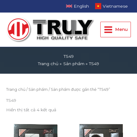
Nhảy
English
Vietnamese
tới
Main
nội
dung
Menu
Menu
TS49
Trang chủ
Sản phẩm
TS49
Trang chủ
/
Sản phẩm
/ Sản phẩm được gắn thẻ “TS49”
TS49
Hiển thị tất cả 4 kết quả