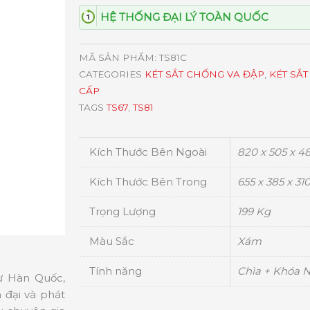
HỆ THỐNG ĐẠI LÝ TOÀN QUỐC
MÃ SẢN PHẨM:
TS81C
CATEGORIES
KÉT SẮT CHỐNG VA ĐẬP
,
KÉT SẮT
CẤP
TAGS
TS67
,
TS81
Kích Thước Bên Ngoài
820 x 505 x 4
Kích Thước Bên Trong
655 x 385 x 3
Trọng Lượng
199 Kg
Màu Sắc
Xám
Tính năng
Chìa + Khóa 
từ Hàn Quốc,
 đại và phát