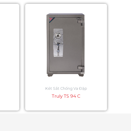
Két Sắt Chống Va Đập
Truly TS 94 C