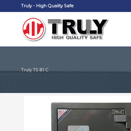
Nhảy
Truly - High Quality Safe
tới
nội
dung
Truly TS 81 C