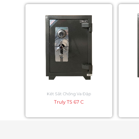
Két Sắt Chống Va Đập
Truly TS 67 C