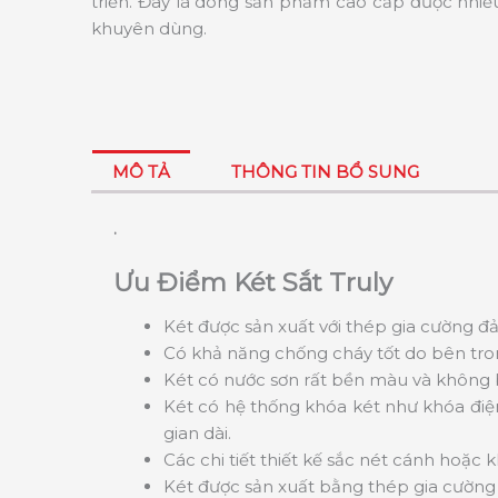
triển. Đây là dòng sản phẩm cao cấp được nhiề
khuyên dùng.
MÔ TẢ
THÔNG TIN BỔ SUNG
.
Ưu Điểm Két Sắt Truly
Két được sản xuất với thép gia cường đ
Có khả năng chống cháy tốt do bên tron
Két có nước sơn rất bền màu và không bị
Két có hệ thống khóa két như khóa điệ
gian dài.
Các chi tiết thiết kế sắc nét cánh hoặc
Két được sản xuất bằng thép gia cường 