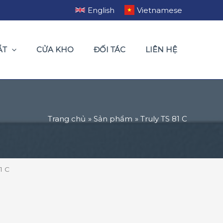
English
Vietnamese
ẮT
CỬA KHO
ĐỐI TÁC
LIÊN HỆ
Trang chủ
Sản phẩm
Truly TS 81 C
1 C