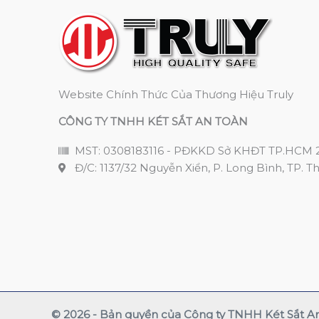
Website Chính Thức Của Thương Hiệu Truly
CÔNG TY TNHH KÉT SẮT AN TOÀN
MST: 0308183116 - PĐKKD Sở KHĐT TP.HCM 
Đ/C: 1137/32 Nguyễn Xiển, P. Long Bình, TP. T
© 2026 - Bản quyền của Công ty TNHH Két Sắt A