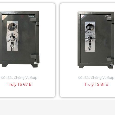
Két Sắt Chống Va Đập
Két Sắt Chống Va Đập
Truly TS 67 E
Truly TS 81 E