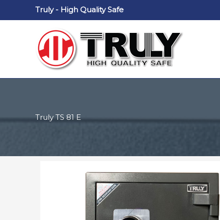
Nhảy
Truly - High Quality Safe
tới
nội
dung
Truly TS 81 E