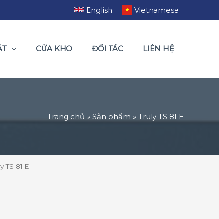
English
Vietnamese
ẮT
CỬA KHO
ĐỐI TÁC
LIÊN HỆ
Trang chủ
Sản phẩm
Truly TS 81 E
ly TS 81 E