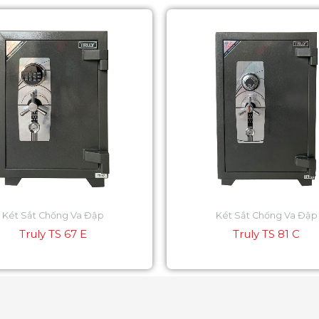
Két Sắt Chống Va Đập
Két Sắt Chống Va Đập
Truly TS 67 E
Truly TS 81 C