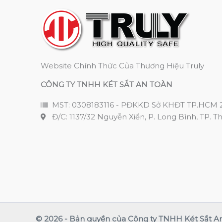
Website Chính Thức Của Thương Hiệu Truly
CÔNG TY TNHH KÉT SẮT AN TOÀN
MST: 0308183116 - PĐKKD Sở KHĐT TP.HCM 
Đ/C: 1137/32 Nguyễn Xiển, P. Long Bình, TP. T
© 2026 - Bản quyền của Công ty TNHH Két Sắt A