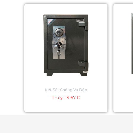
Két Sắt Chống Va Đập
Truly TS 67 C