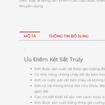
triển. Đây là dòng sản phẩm cao cấp được nhiề
khuyên dùng.
MÔ TẢ
THÔNG TIN BỔ SUNG
.
Ưu Điểm Két Sắt Truly
Két được sản xuất với thép gia cường đ
Có khả năng chống cháy tốt do bên tron
Két có nước sơn rất bền màu và không bị
Két có hệ thống khóa két như khóa điệ
gian dài.
Các chi tiết thiết kế sắc nét cánh hoặc
Két được sản xuất bằng thép gia cường 