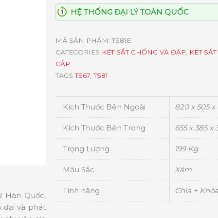
HỆ THỐNG ĐẠI LÝ TOÀN QUỐC
MÃ SẢN PHẨM:
TS81E
CATEGORIES
KÉT SẮT CHỐNG VA ĐẬP
,
KÉT SẮT
CẤP
TAGS
TS67
,
TS81
Kích Thước Bên Ngoài
820 x 505 x
Kích Thước Bên Trong
655 x 385 x
Trọng Lượng
199 Kg
Màu Sắc
Xám
Tính năng
Chìa + Khóa
từ Hàn Quốc,
 đại và phát