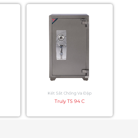
Két Sắt Chống Va Đập
Truly TS 94 C